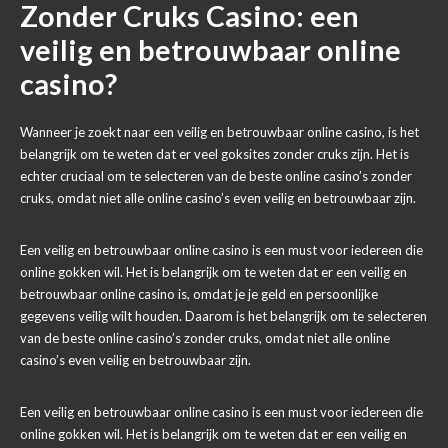
Zonder Cruks Casino: een
veilig en betrouwbaar online
casino?
Wanneer je zoekt naar een veilig en betrouwbaar online casino, is het
belangrijk om te weten dat er veel goksites zonder cruks zijn. Het is
echter cruciaal om te selecteren van de beste online casino’s zonder
cruks, omdat niet alle online casino’s even veilig en betrouwbaar zijn.
Een veilig en betrouwbaar online casino is een must voor iedereen die
online gokken wil. Het is belangrijk om te weten dat er een veilig en
betrouwbaar online casino is, omdat je je geld en persoonlijke
gegevens veilig wilt houden. Daarom is het belangrijk om te selecteren
van de beste online casino’s zonder cruks, omdat niet alle online
casino’s even veilig en betrouwbaar zijn.
Een veilig en betrouwbaar online casino is een must voor iedereen die
online gokken wil. Het is belangrijk om te weten dat er een veilig en