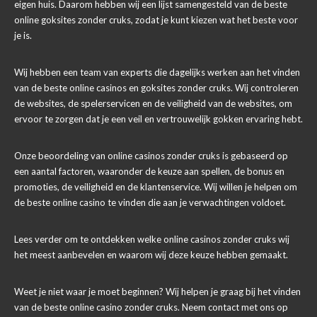
eigen huis. Daarom hebben wij een lijst samengesteld van de beste
online goksites zonder cruks, zodat je kunt kiezen wat het beste voor
je is.
Wij hebben een team van experts die dagelijks werken aan het vinden
van de beste online casinos en goksites zonder cruks. Wij controleren
de websites, de spelerservicen en de veiligheid van de websites, om
ervoor te zorgen dat je een veil en vertrouwelijk gokken ervaring hebt.
Onze beoordeling van online casinos zonder cruks is gebaseerd op
een aantal factoren, waaronder de keuze aan spellen, de bonus en
promoties, de veiligheid en de klantenservice. Wij willen je helpen om
de beste online casino te vinden die aan je verwachtingen voldoet.
Lees verder om te ontdekken welke online casinos zonder cruks wij
het meest aanbevelen en waarom wij deze keuze hebben gemaakt.
Weet je niet waar je moet beginnen? Wij helpen je graag bij het vinden
van de beste online casino zonder cruks. Neem contact met ons op