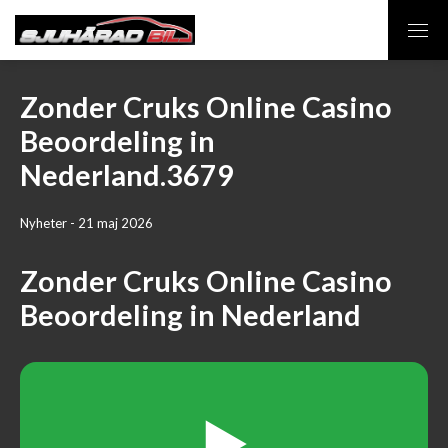
Zonder Cruks Online Casino
Beoordeling in
Nederland.3679
Nyheter - 21 maj 2026
Zonder Cruks Online Casino
Beoordeling in Nederland
▶️