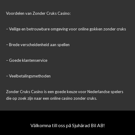
Voordelen van Zonder Cruks Casino:
– Veilige en betrouwbare omgeving voor online gokken zonder cruks
– Brede verscheidenheid aan spellen
– Goede klantenservice
– Veelbetalingsmethoden
Zonder Cruks Casino is een goede keuze voor Nederlandse spelers
die op zoek zijn naar een online casino zonder cruks.
Välkomna till oss på Sjuhärad Bil AB!