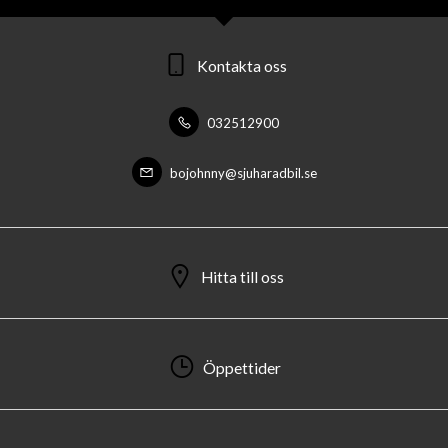
Kontakta oss
032512900
bojohnny@sjuharadbil.se
Hitta till oss
Öppettider