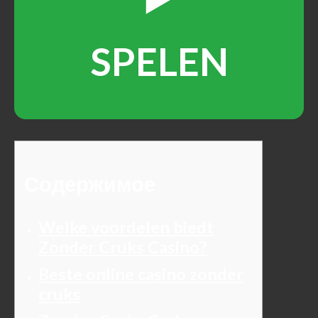
SPELEN
Содержимое
Welke voordelen biedt
Zonder Cruks Casino?
Beste online casino zonder
cruks