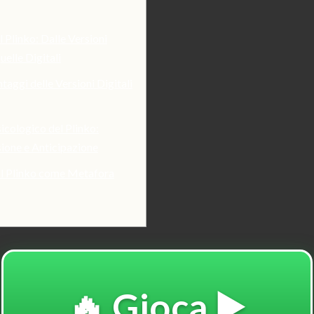
l Plinko: Dalle Versioni
uelle Digitali
taggi delle Versioni Digitali
sicologico del Plinko:
ione e Anticipazione
 Il Plinko come Metafora
🔥 Gioca ▶️