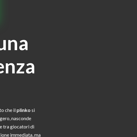
tuna
enza
o che il
plinko
si
eggero, nasconde
 tra giocatori di
mozione immediata, ma