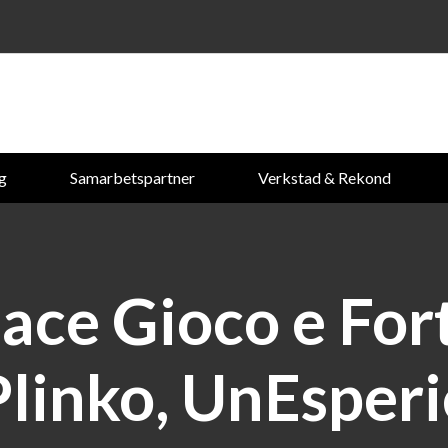
ng
Samarbetspartner
Verkstad & Rekond
ace Gioco e For
Plinko, UnEsper