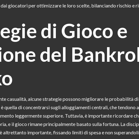
 dai giocatori per ottimizzare le loro scelte, bilanciando rischio e
egie di Gioco e
ione del Bankrol
ko
e casualità, alcune strategie possono migliorare le probabilità di
è quella di concentrarsi sugli alloggiamenti centrali, che tendono 
imento leggermente superiore. Tuttavia, è importante ricordare ch
oria, e il gioco rimane principalmente basato sulla fortuna. La discip
è altrettanto importante, fissando limiti di spesa e non superandoli