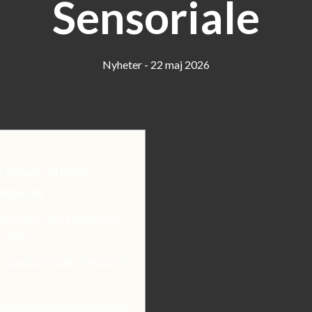
Sensoriale
Nyheter - 22 maj 2026
 Fortuna nel Plinko,
ensoriale
el Plinko: Un Viaggio tra
Fortuna
i Spuntoni sulla Traiettoria
oco e Gestione del Bankroll