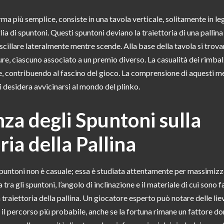
orma più semplice, consiste in una tavola verticale, solitamente in le
lia di spuntoni. Questi spuntoni deviano la traiettoria di una pallina
oscillare lateralmente mentre scende. Alla base della tavola si trova
re, ciascuno associato a un premio diverso. La casualità dei rimbal
e, contribuendo al fascino del gioco. La comprensione di aquesti m
 desidera avvicinarsi al mondo del plinko.
nza degli Spuntoni sulla
ria della Pallina
spuntoni non è casuale; essa è studiata attentamente per massimizz
 tra gli spuntoni, l’angolo di inclinazione e il materiale di cui sono 
 traiettoria della pallina. Un giocatore esperto può notare delle liev
il percorso più probabile, anche se la fortuna rimane un fattore dom