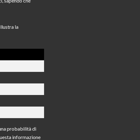
ti, sapendo che
lustra la
na probabilità di
Questa informazione