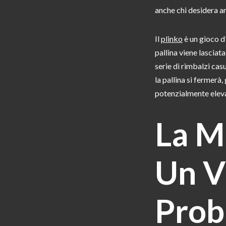
anche chi desidera an
Il
plinko
è un gioco d’
pallina viene lasciata
serie di rimbalzi casu
la pallina si fermerà
potenzialmente elevat
La M
Un V
Prob