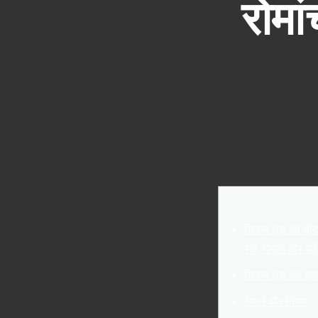
रोमा
चिकन रोड गेम ऑनल
रखें, रोमांच और बड
चिकन रोड गेम: ए
गेमप्ले और नियम