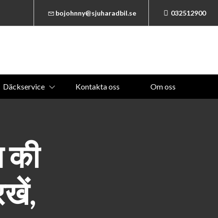
bojohnny@sjuharadbil.se
032512900
Däckservice
Kontakta oss
Om oss
 की
खें,