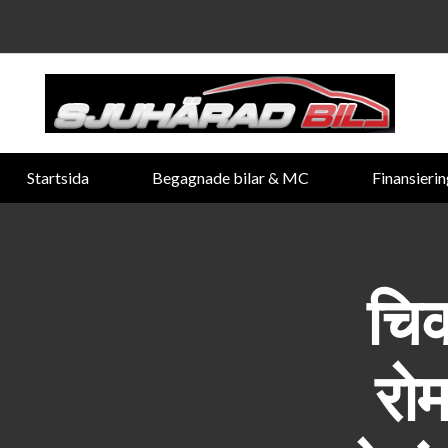
Startsida
Begagnade bilar & MC
Finansieri
चि
रोम