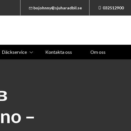
bojohnny@sjuharadbil.se
032512900
Däckservice
Kontakta oss
Om oss
в
no –