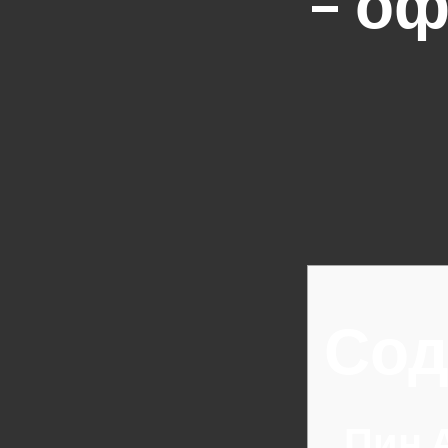
– о
Сод
Пин 