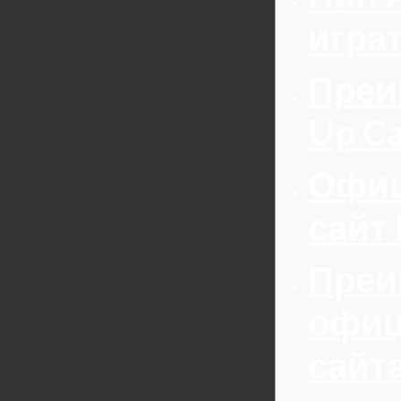
игра
Преи
Up Ca
Офи
сайт 
Преи
офиц
сайта