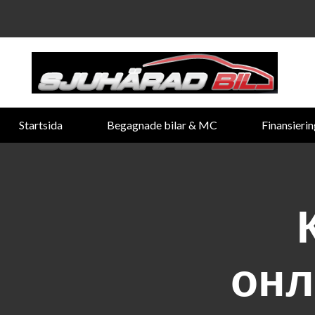
Startsida
Begagnade bilar & MC
Finansieri
онл