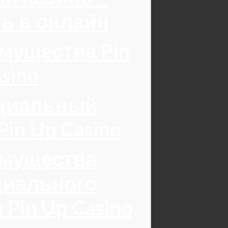
ть в онлайн
мущества Pin
sino
циальный
Pin Up Casino
мущества
иального
 Pin Up Casino