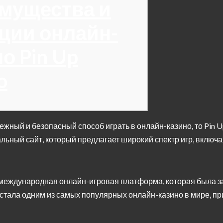
мущества и
ции онлайн-
о Pin Up
o
жный и безопасный способ играть в онлайн-казино, то Pin U
льный сайт, который предлагает широкий спектр игр, включа
то международная онлайн-игровая платформа, которая была 
а стала одним из самых популярных онлайн-казино в мире, пр