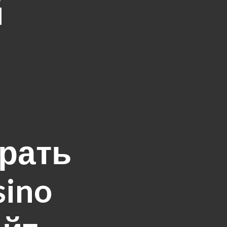
й
грать
sino