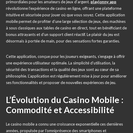
primordiales pour les amateurs de jeux d’argent.
playjonny app
révolutionne l’expérience de casino en ligne, offrant une plateforme
intuitive et sécurisée pour jouer où que vous soyez. Cette application
mobile permet de profiter d’une large sélection de jeux, des machines
à sous classiques aux tables de casino en direct, tout en bénéficiant de
bonus attrayants et d’un support client réactif. Le plaisir du jeu est
désormais à portée de main, pour des sensations fortes garanties.
Cette application, conçue pour les joueurs exigeants, s’engage à offrir
une expérience utilisateur optimale. La simplicité d’utilisation, la
sécurité des transactions et la qualité des jeux sont au cœur de sa
philosophie. L’application est régulièrement mise à jour pour améliorer
ses fonctionnalités et proposer de nouvelles expériences de jeu.
L’Évolution du Casino Mobile :
Commodité et Accessibilité
Le casino mobile a connu une croissance exponentielle ces dernières
années, propulsée par l’omniprésence des smartphones et