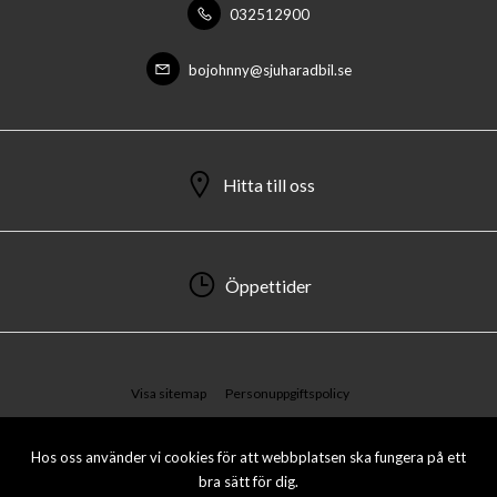
032512900
bojohnny@sjuharadbil.se
Hitta till oss
Öppettider
Visa sitemap
Personuppgiftspolicy
© 2026 Sjuhärad Bil AB. All rights reserved.
Hos oss använder vi cookies för att webbplatsen ska fungera på ett
bra sätt för dig.