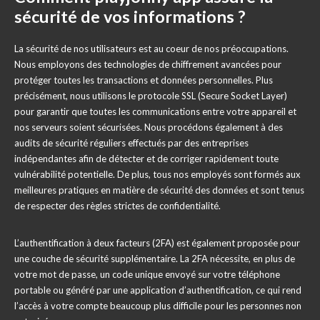
sécurité de vos informations ?
La sécurité de nos utilisateurs est au coeur de nos préoccupations.
Nous employons des technologies de chiffrement avancées pour
protéger toutes les transactions et données personnelles. Plus
précisément, nous utilisons le protocole SSL (Secure Socket Layer)
pour garantir que toutes les communications entre votre appareil et
nos serveurs soient sécurisées. Nous procédons également à des
audits de sécurité réguliers effectués par des entreprises
indépendantes afin de détecter et de corriger rapidement toute
vulnérabilité potentielle. De plus, tous nos employés sont formés aux
meilleures pratiques en matière de sécurité des données et sont tenus
de respecter des règles strictes de confidentialité.
L’authentification à deux facteurs (2FA) est également proposée pour
une couche de sécurité supplémentaire. La 2FA nécessite, en plus de
votre mot de passe, un code unique envoyé sur votre téléphone
portable ou généré par une application d’authentification, ce qui rend
l’accès à votre compte beaucoup plus difficile pour les personnes non