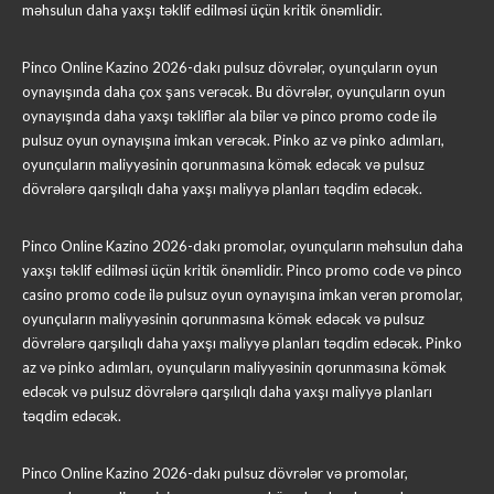
məhsulun daha yaxşı təklif edilməsi üçün kritik önəmlidir.
Pinco Online Kazino 2026-dakı pulsuz dövrələr, oyunçuların oyun
oynayışında daha çox şans verəcək. Bu dövrələr, oyunçuların oyun
oynayışında daha yaxşı təkliflər ala bilər və pinco promo code ilə
pulsuz oyun oynayışına imkan verəcək. Pinko az və pinko adımları,
oyunçuların maliyyəsinin qorunmasına kömək edəcək və pulsuz
dövrələrə qarşılıqlı daha yaxşı maliyyə planları təqdim edəcək.
Pinco Online Kazino 2026-dakı promolar, oyunçuların məhsulun daha
yaxşı təklif edilməsi üçün kritik önəmlidir. Pinco promo code və pinco
casino promo code ilə pulsuz oyun oynayışına imkan verən promolar,
oyunçuların maliyyəsinin qorunmasına kömək edəcək və pulsuz
dövrələrə qarşılıqlı daha yaxşı maliyyə planları təqdim edəcək. Pinko
az və pinko adımları, oyunçuların maliyyəsinin qorunmasına kömək
edəcək və pulsuz dövrələrə qarşılıqlı daha yaxşı maliyyə planları
təqdim edəcək.
Pinco Online Kazino 2026-dakı pulsuz dövrələr və promolar,