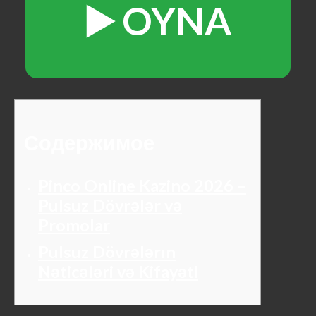
▶️ OYNA
Содержимое
Pinco Online Kazino 2026 –
Pulsuz Dövrələr və
Promolar
Pulsuz Dövrələrın
Nəticələri və Kifayəti