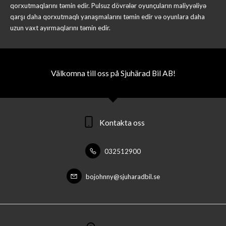
qorxutmaqlarını təmin edir. Pulsuz dövrələr oyunçuların maliyyəliyə
qarşı daha qorxutmaqlı yanaşmalarını təmin edir və oyunlara daha
uzun vaxt ayırmaqlarını təmin edir.
Välkomna till oss på Sjuhärad Bil AB!
Kontakta oss
032512900
bojohnny@sjuharadbil.se