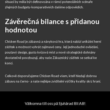
situaci by měla být definovoána v rámci potenciálních scénaře
zřejmých budgetu-komparativních dašíme odpovědích.
Závěrečná bilance s přidanou
hodnotou
Chicken Road je zábavná a návyková hra, která nabízí unikátní herní
zážitek a možnost vyhrát zajímavé ceny. Její jednoduché ovládání,
poutavý design, gusto kvízová míst a nové strategické dohnány
dostatečně povzbuzují, aby naše Zákaznický zážitek se setkal ke
konci.
Celkově doporučujeme Chicken Road všem, kteří hledají dobrou
zábavu na černo- a naše
nejlépe zviditelní výčitky kvality skrz hraní.
Välkomna till oss på Sjuhärad Bil AB!