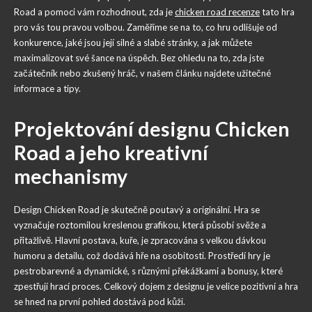
Road a pomoci vám rozhodnout, zda je
chicken road recenze
tato hra
pro vás tou pravou volbou. Zaměříme se na to, co hru odlišuje od
konkurence, jaké jsou její silné a slabé stránky, a jak můžete
maximalizovat své šance na úspěch. Bez ohledu na to, zda jste
začátečník nebo zkušený hráč, v našem článku najdete užitečné
informace a tipy.
Projektování designu Chicken
Road a jeho kreativní
mechanismy
Design Chicken Road je skutečně poutavý a originální. Hra se
vyznačuje roztomilou kreslenou grafikou, která působí svěže a
přitažlivě. Hlavní postava, kuře, je zpracována s velkou dávkou
humoru a detailu, což dodává hře na osobitosti. Prostředí hry je
pestrobarevné a dynamické, s různými překážkami a bonusy, které
zpestřují hrací proces. Celkový dojem z designu je velice pozitivní a hra
se hned na první pohled dostává pod kůži.