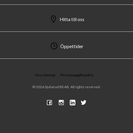
Hitta till oss
Öppettider
Visa sitemap
Personuppgiftspolicy
© 2026 Sjuhärad Bil AB. All rights reserved.