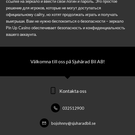
ссылке на зеркало и ввести свои логин и пароль. Это простое
решение для игроков, которые не могут доступаться
официальному сайту, но хотят продолжать играть и получать
выигрыши. Вам не нужно беспокоиться о безопасности – зеркало
Pin Up Casino обеспечивает безопасность и конфиденциальность
вашего аккаунта.
Välkomna till oss på Sjuhärad Bil AB!
Kontakta oss
032512900
bojohnny@sjuharadbil.se