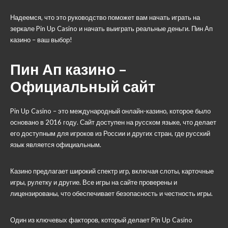
Надеемся, что это руководство поможет вам начать играть на
зеркале Pin Up Casino и начать выиграть реальные деньги. Пин Ап
казино – ваш выбор!
Пин Ап казино –
Официальный сайт
Pin Up Casino – это международный онлайн-казино, которое было
основано в 2016 году. Сайт доступен на русском языке, что делает
его доступным для игроков из России и других стран, где русский
язык является официальным.
Казино предлагает широкий спектр игр, включая слоты, карточные
игры, рулетку и другие. Все игры на сайте проверены и
лицензированы, что обеспечивает безопасность и честность игры.
Один из ключевых факторов, который делает Pin Up Casino