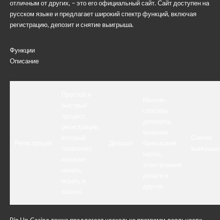
отличным от других, – это его официальный сайт. Сайт доступен на
русском языке и предлагает широкий спектр функций, включая
регистрацию, депозит и снятие выигрыша.
Функции
Описание
Простой и
Многие
быстрый
способы
процесс
депозита,
регистрации,
включая
который
Снятие
Регистрация
Депозит
банковские
позволяет
выигрыш
карты,
игрокам
электронные
начать
деньги и
играть в
другие.
казино.