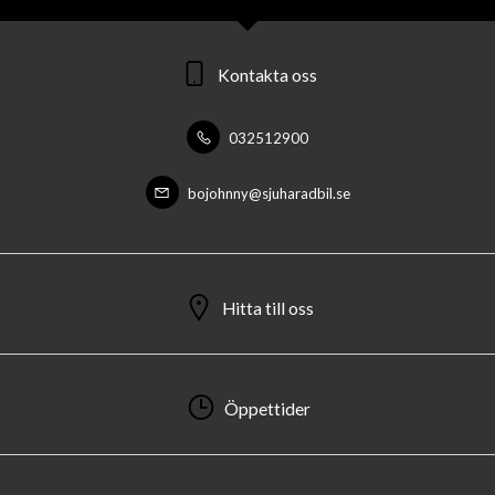
Kontakta oss
032512900
bojohnny@sjuharadbil.se
Hitta till oss
Öppettider