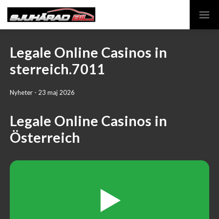
Legale Online Casinos in
sterreich.7011
Nyheter - 23 maj 2026
Legale Online Casinos in
Österreich
▶️