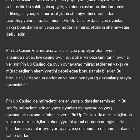
səhifəsidir. Bu səhifə, pin up giriş və pinup casino tərəfindən təmin
edilmiş, ən yaxşı və müraciətçilərin əhəmiyyətini qəbul edən
texnologiyalarla hazırlanmışdir. Pin Up Casino-da ən çox oyunlar,
yaxşı bonuslar və ən yaxşı xidmətlər ilə müraciətçilərin əhəmiyyətini
qəbul edir.
Pin Up Casino-da müraciətçilərə ən çox populyar olan oyunlar
arasında slotlar, live casino oyunları, poker və bəzi kimi tarifli oyunlar
yer alır. Pin Up Casino-da oyun oynayaraq müraciətçilər ən yaxşı və
müraciətçilərin əhəmiyyətini qəbul edən bonuslar ala bilərlər. Bu
bonuslar, ilk deponun qədər və ya oyun oynayaraq qazanılan parayla
qazanılabilir.
Pin Up Casino-da müraciətçilərə ən yaxşı xidmətlər təmin edilir. Bu
səhifə, müraciətçilərin ən yaxşı oyunları oynayaraq ən yaxşı
qazanıqları qazanma imkanını verir. Pin Up Casino-da müraciətçilər ən
yaxşı və müraciətçilərin əhəmiyyətini qəbul edən texnologiyalarla
hazırlanmış oyunlar oynayaraq ən yaxşı qazanıqları qazanma imkanına
sahib olurlar.