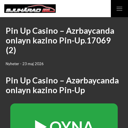
Pin Up Casino – Azrbaycanda
onlayn kazino Pin-Up.17069
(2)
Nyheter - 23 maj 2026
Pin Up Casino – Azərbaycanda
onlayn kazino Pin-Up
▶️ OYNA