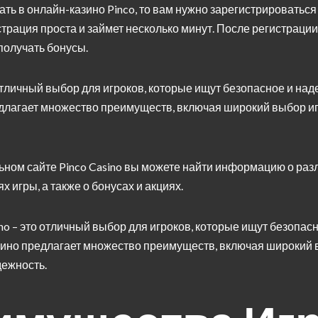
рать в онлайн-казино Pinco, то вам нужно зарегистрировать
страция проста и займет несколько минут. После регистраци
получать бонусы.
 отличный выбор для игроков, которые ищут безопасное и на
едлагает множество преимуществ, включая широкий выбор иг
ьном сайте Pinco Casino вы можете найти информацию о раз
х игры, а также о бонусах и акциях.
ino – это отличный выбор для игроков, которые ищут безопас
зино предлагает множество преимуществ, включая широкий 
дежность.