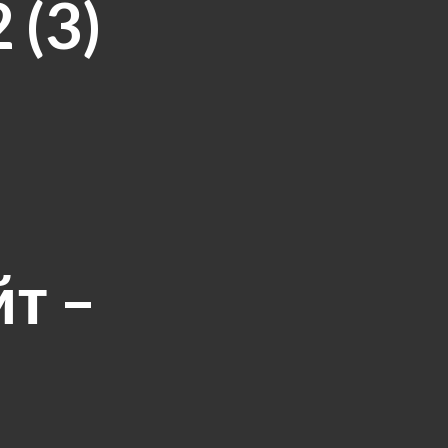
 (3)
т –