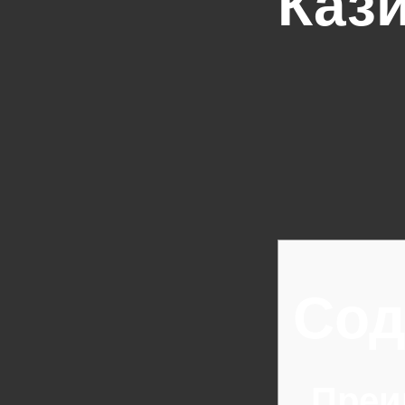
Кази
Сод
Преи