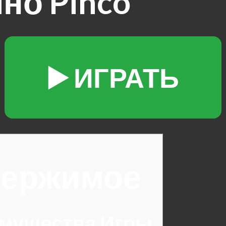
но Pinco
▶️ ИГРАТЬ
ержимое
мущества Игры