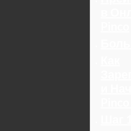
в Он
Pinco
Боль
Как
Заре
и Нач
Pinco
Шаг 