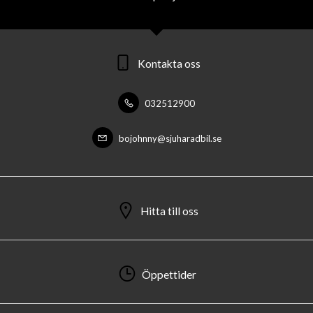
Kontakta oss
032512900
bojohnny@sjuharadbil.se
Hitta till oss
Öppettider