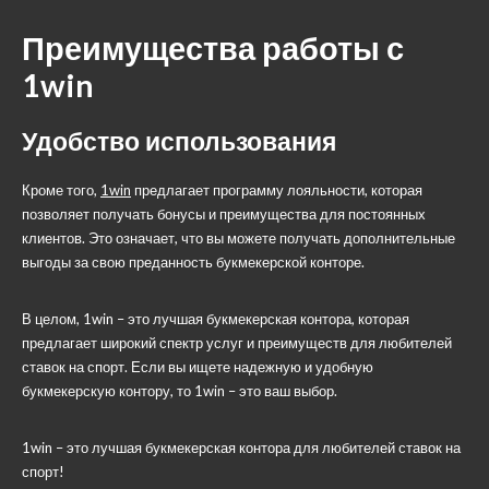
Преимущества работы с
1win
Удобство использования
Кроме того,
1win
предлагает программу лояльности, которая
позволяет получать бонусы и преимущества для постоянных
клиентов. Это означает, что вы можете получать дополнительные
выгоды за свою преданность букмекерской конторе.
В целом, 1win – это лучшая букмекерская контора, которая
предлагает широкий спектр услуг и преимуществ для любителей
ставок на спорт. Если вы ищете надежную и удобную
букмекерскую контору, то 1win – это ваш выбор.
1win – это лучшая букмекерская контора для любителей ставок на
спорт!