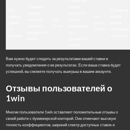
Ставка на
Ставка на
общий
На
Ставка на
победу
результат
победу
На
исход
одной из
На
матча
одной
исход
матча
команд в
тотал
(например,
из
матча
(например,
конкретном
на
команд
на ничью).
матче.
количество
голов).
Вам нужно будет следить за результатами вашей ставки и
получать уведомления о ее результатах. Если ваша ставка будет
успешной, вы сможете получать выигрыш в вашем аккаунте.
Отзывы пользователей о
1win
Многие пользователи 1win оставляют положительные отзывы о
своей работе с букмекерской конторой. Они отмечают высокую
точность коэффициентов, широкий спектр доступных ставок и