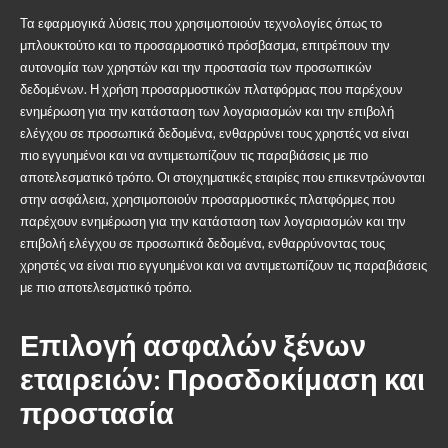
Τα εφαρμογικά λύσεις που χρησιμοποιούν τεχνολογίες όπως το
μπλουκτούτο και το προσαρμοστικό πρόσβασμα, επιτρέπουν την
αυτονομία των χρηστών και την προστασία των προσωπικών
δεδομένων. Η χρήση προσαρμοστικών πλατφόρμας που παρέχουν
ενημέρωση για την κατάσταση των λογαριασμών και την επιβολή
ελέγχου σε προσωπικά δεδομένα, ενθαρρύνει τους χρηστές να είναι
πιο εγγυημένοι και να αντιμετωπίζουν τις παραβιάσεις με πιο
αποτελεσματικό τρόπο. Οι στοιχηματικές εταιρίες που επικεντρώνονται
στην ασφάλεια, χρησιμοποιούν προσαρμοστικές πλατφόρμες που
παρέχουν ενημέρωση για την κατάσταση των λογαριασμών και την
επιβολή ελέγχου σε προσωπικά δεδομένα, ενθαρρύνοντας τους
χρηστές να είναι πιο εγγυημένοι και να αντιμετωπίζουν τις παραβιάσεις
με πιο αποτελεσματικό τρόπο.
Επιλογή ασφαλών ξένων
εταιρειών: Προσδοκίμαση και
προστασία