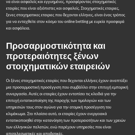
να είναι ασφαλείς και εγγυημένες, προσφέροντας στοιχηματικές
εταιρίες που είναι αξιόπιστες και ασφαλείς. Στοιχηματικές εταιριες,
ξενες στοιχηματικες εταιριες που δεχονται ελληνες, είναι ένας τρόπος
για να ενταχθείτε στον κόσμο του online betting με ευρεία προσφορά
και ασφάλεια.
Προσαρμοστικότητα και
προτεραιότητες ξένων
στοιχηματικών εταιρειών
Οι ξένες στοιχηματικές εταιρίες που δεχονται ελλήνες έχουν αναπτύξει
μια προσαρμοστική προσέγγιση που συμβάλλει στην επιτυχή εμπορική
συνεργασία. Αυτές οι εταιρίες έχουν εντοπίσει τις κλειδιά για την
επιτυχή εντατικοποίηση της παροχής των τιμολογιών και των
υπηρεσιών τους στον αγώνα για την ατομική προσέγγιση του
κλιμάκωμα. Στο πλαίσιο αυτό, οι εταιρίες έχουν ενεργειακά
εντατικοποιηθεί στην κατανόηση των προτεραιοτήτων και των χρειών
των ελληνικών πελατών, ενώ παρέχουν υπηρεσίες που είναι
αποτελεσματικές και αποδοτικές.