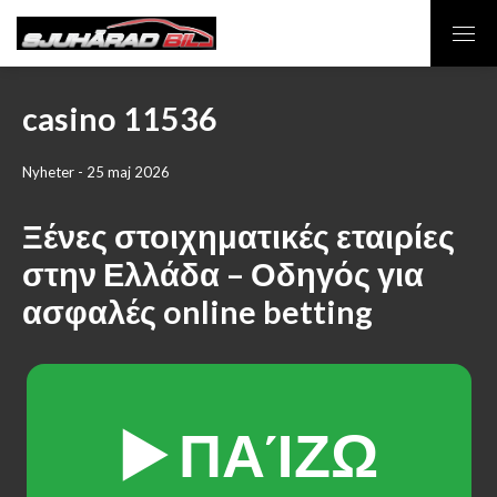
casino 11536
Nyheter - 25 maj 2026
Ξένες στοιχηματικές εταιρίες
στην Ελλάδα – Οδηγός για
ασφαλές online betting
▶️ ΠΑΊΖΩ