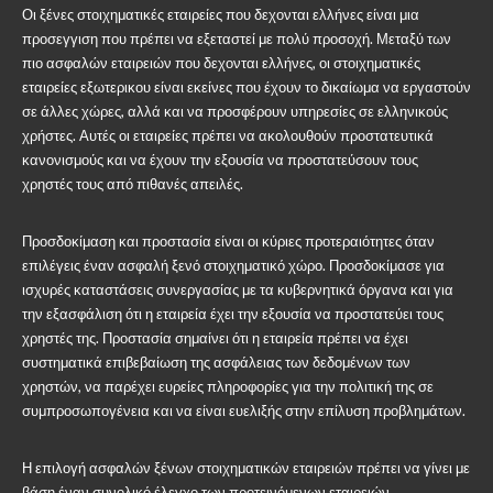
Οι ξένες στοιχηματικές εταιρείες που δεχονται ελλήνες είναι μια
προσεγγιση που πρέπει να εξεταστεί με πολύ προσοχή. Μεταξύ των
πιο ασφαλών εταιρειών που δεχονται ελλήνες, οι στοιχηματικές
εταιρείες εξωτερικου είναι εκείνες που έχουν το δικαίωμα να εργαστούν
σε άλλες χώρες, αλλά και να προσφέρουν υπηρεσίες σε ελληνικούς
χρήστες. Αυτές οι εταιρείες πρέπει να ακολουθούν προστατευτικά
κανονισμούς και να έχουν την εξουσία να προστατεύσουν τους
χρηστές τους από πιθανές απειλές.
Προσδοκίμαση και προστασία είναι οι κύριες προτεραιότητες όταν
επιλέγεις έναν ασφαλή ξενό στοιχηματικό χώρο. Προσδοκίμασε για
ισχυρές καταστάσεις συνεργασίας με τα κυβερνητικά όργανα και για
την εξασφάλιση ότι η εταιρεία έχει την εξουσία να προστατεύει τους
χρηστές της. Προστασία σημαίνει ότι η εταιρεία πρέπει να έχει
συστηματικά επιβεβαίωση της ασφάλειας των δεδομένων των
χρηστών, να παρέχει ευρείες πληροφορίες για την πολιτική της σε
συμπροσωπογένεια και να είναι ευελιξής στην επίλυση προβλημάτων.
Η επιλογή ασφαλών ξένων στοιχηματικών εταιρειών πρέπει να γίνει με
βάση έναν συνολικό έλεγχο των προτεινόμενων εταιρειών.