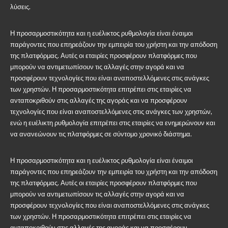
λύσεις.
Η προσαρμοστικότητα και η ευέλικτος ρυθμολογία είναι έναιμοι
παράγοντες που επηρεάζουν την εμπειρία του χρήστη και την απόδοση
της πλατφόρμας. Αυτές οι εταιρίες προσφέρουν πλατφόρμες που
μπορούν να αντιμετωπίσουν τις αλλαγές στην αγορά και να
προσφέρουν τεχνολογίες που είναι αναποστελλόμενες στις ανάγκες
των χρηστών. Η προσαρμοστικότητα επιτρέπει στις εταιρίες να
ανταποκριθούν στις αλλαγές της αγοράς και να προσφέρουν
τεχνολογίες που είναι αναποστελλόμενες στις ανάγκες των χρηστών,
ενώ η ευέλικτη ρυθμολογία επιτρέπει στις εταιρίες να ενημερώνουν και
να ανανεώνουν τις πλατφόρμες σε σύντομο χρονικό διάστημα.
Η προσαρμοστικότητα και η ευέλικτος ρυθμολογία είναι έναιμοι
παράγοντες που επηρεάζουν την εμπειρία του χρήστη και την απόδοση
της πλατφόρμας. Αυτές οι εταιρίες προσφέρουν πλατφόρμες που
μπορούν να αντιμετωπίσουν τις αλλαγές στην αγορά και να
προσφέρουν τεχνολογίες που είναι αναποστελλόμενες στις ανάγκες
των χρηστών. Η προσαρμοστικότητα επιτρέπει στις εταιρίες να
ανταποκριθούν στις αλλαγές της αγοράς και να προσφέρουν