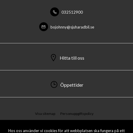
032512900
bojohnny@sjuharadbil.se
Hitta till oss
Öppettider
Visa sitemap
Personuppgiftspolicy
© 2026 Sjuhärad Bil AB. All rights reserved.
Hos oss använder vi cookies för att webbplatsen ska fungera på ett