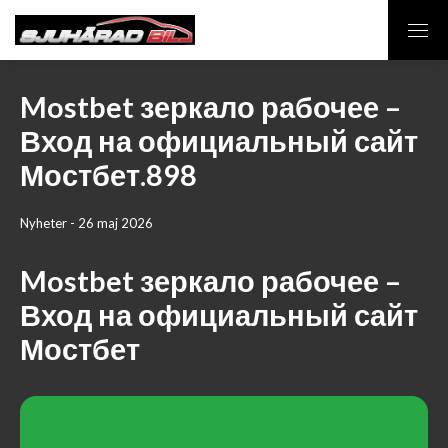
Mostbet зеркало рабочее –
Вход на официальный сайт
Мостбет.898
Nyheter - 26 maj 2026
Mostbet зеркало рабочее –
Вход на официальный сайт
Мостбет