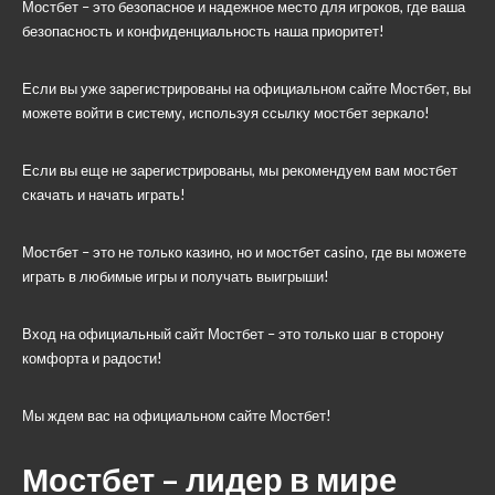
Мостбет – это безопасное и надежное место для игроков, где ваша
безопасность и конфиденциальность наша приоритет!
Если вы уже зарегистрированы на официальном сайте Мостбет, вы
можете войти в систему, используя ссылку мостбет зеркало!
Если вы еще не зарегистрированы, мы рекомендуем вам мостбет
скачать и начать играть!
Мостбет – это не только казино, но и мостбет casino, где вы можете
играть в любимые игры и получать выигрыши!
Вход на официальный сайт Мостбет – это только шаг в сторону
комфорта и радости!
Мы ждем вас на официальном сайте Мостбет!
Мостбет – лидер в мире