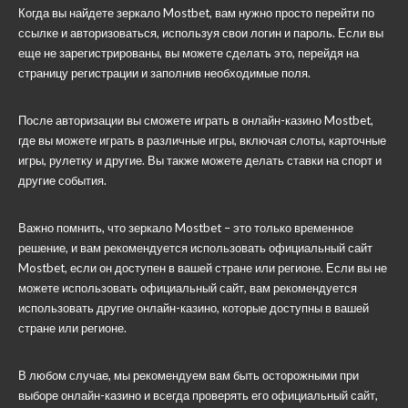
Когда вы найдете зеркало Mostbet, вам нужно просто перейти по
ссылке и авторизоваться, используя свои логин и пароль. Если вы
еще не зарегистрированы, вы можете сделать это, перейдя на
страницу регистрации и заполнив необходимые поля.
После авторизации вы сможете играть в онлайн-казино Mostbet,
где вы можете играть в различные игры, включая слоты, карточные
игры, рулетку и другие. Вы также можете делать ставки на спорт и
другие события.
Важно помнить, что зеркало Mostbet – это только временное
решение, и вам рекомендуется использовать официальный сайт
Mostbet, если он доступен в вашей стране или регионе. Если вы не
можете использовать официальный сайт, вам рекомендуется
использовать другие онлайн-казино, которые доступны в вашей
стране или регионе.
В любом случае, мы рекомендуем вам быть осторожными при
выборе онлайн-казино и всегда проверять его официальный сайт,