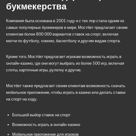
букмекерства
Компания была основана в 2001 году и с тех пор стала одним из
самых популярных букмекеров в мире. Мостбет предлагает своим
клиентам более 800 000 вариантов ставок на спорт, включая
матчи по футболу, хоккею, баскетболу и другим видам спорта.
Кроме того, Мостбет предлагает игрокам возможность играть в
онлайн-казино, где они могут выбрать из более 500 игр, включая
слоты, карточные игры, рулетку и другие.
Мостбет также предлагает своим клиентам возможность скачать
мобильное приложение, чтобы играть в казино или делать ставки
на спорт на ходу.
Большой выбор ставок на спорт
Возможность играть в онлайн-казино
Мобильное приложение для игроков