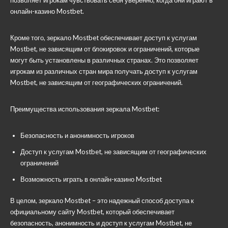
позволяет игрокам чувствовать себя уверенно, когда они играют в
онлайн-казино Mostbet.
Кроме того, зеркало Mostbet обеспечивает доступ к услугам
Mostbet, не зависящим от блокировок и ограничений, которые
могут быть установлены в различных странах. Это позволяет
игрокам из различных стран мира получать доступ к услугам
Mostbet, не зависящим от географических ограничений.
Преимущества использования зеркала Mostbet:
Безопасность и анонимность игроков
Доступ к услугам Mostbet, не зависящим от географических
ограничений
Возможность играть в онлайн-казино Mostbet
В целом, зеркало Mostbet – это надежный способ доступа к
официальному сайту Mostbet, который обеспечивает
безопасность, анонимность и доступ к услугам Mostbet, не