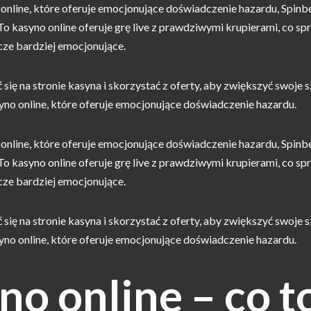
 online, które oferuje emocjonujące doświadczenie hazardu, Spinbe
 kasyno online oferuje grę live z prawdziwymi krupierami, co spr
cze bardziej emocjonujące.
się na stronie kasyna i skorzystać z oferty, aby zwiększyć swoje 
yno online, które oferuje emocjonujące doświadczenie hazardu.
 online, które oferuje emocjonujące doświadczenie hazardu, Spinbe
 kasyno online oferuje grę live z prawdziwymi krupierami, co spr
cze bardziej emocjonujące.
się na stronie kasyna i skorzystać z oferty, aby zwiększyć swoje 
yno online, które oferuje emocjonujące doświadczenie hazardu.
no online – co t