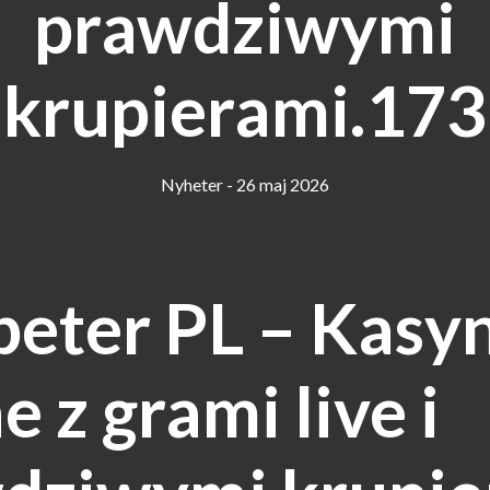
prawdziwymi
krupierami.173
Nyheter - 26 maj 2026
beter PL – Kasy
e z grami live i