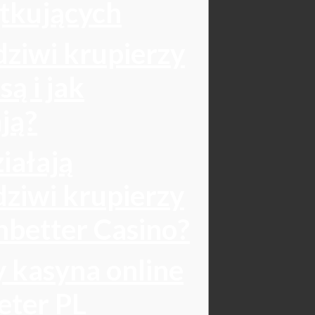
tkujących
ziwi krupierzy
są i jak
ają?
iałają
ziwi krupierzy
nbetter Casino?
y kasyna online
eter PL