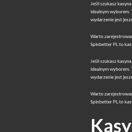
Jeśli szukasz kasyna
idealnym wyborem. To
wydarzenie jest jesz
Warto zarejestrować 
Spinbetter PL to kas
Jeśli szukasz kasyna
idealnym wyborem. To
wydarzenie jest jesz
Warto zarejestrować 
Spinbetter PL to kas
Kasy