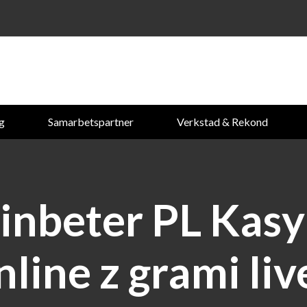
ng
Samarbetspartner
Verkstad & Rekond
inbeter PL Kas
nline z grami live