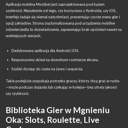
Aplikacja mobilna Mostbet jest zaprojektowana pod kątem
szybkości. Niezależnie od tego, czy korzystasz z Androida, czy iOS,
interfejs ładuje się niemal natychmiast, prezentując czyste menu gier i
opcji zakładów. Strona zoptymalizowana pod urządzenia mobilne
odzwierciedla to doświadczenie, zapewniając brak opóźnień nawet na
wolniejszych sieciach.
Dedykowana aplikacja dla Android i iOS.
Responsywny układ na dowolnym rozmiarze ekranu.
Szybki dostęp do czatu na żywo i wsparcia.
Takie podejście zaspokaja potrzeby graczy, którzy chcą grać w ruchu
—może podczas dojazdu lub czekając w kolejce—bez utraty jakości
czy szybkości.
Biblioteka Gier w Mgnieniu
Oka: Slots, Roulette, Live