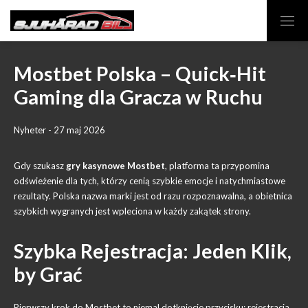
Mostbet Polska – Quick‑Hit
Gaming dla Gracza w Ruchu
Nyheter - 27 maj 2026
Gdy szukasz
gry kasynowe Mostbet
, platforma ta przypomina
odświeżenie dla tych, którzy cenią szybkie emocje i natychmiastowe
rezultaty. Polska nazwa marki jest od razu rozpoznawalna, a obietnica
szybkich wygranych jest wpleciona w każdy zakątek strony.
Szybka Rejestracja: Jeden Klik,
by Grać
Pierwszy krok do Mostbet to niemal dotknięcie przycisku: rejestracja