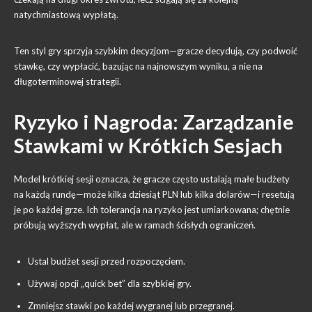
natychmiastową wypłatą.
Ten styl gry sprzyja szybkim decyzjom—gracze decydują, czy podwoić
stawkę, czy wypłacić, bazując na najnowszym wyniku, a nie na
długoterminowej strategii.
Ryzyko i Nagroda: Zarządzanie
Stawkami w Krótkich Sesjach
Model krótkiej sesji oznacza, że gracze często ustalają małe budżety
na każdą rundę—może kilka dziesiąt PLN lub kilka dolarów—i resetują
je po każdej grze. Ich tolerancja na ryzyko jest umiarkowana; chętnie
próbują wyższych wypłat, ale w ramach ścisłych ograniczeń.
Ustal budżet sesji przed rozpoczęciem.
Używaj opcji „quick bet” dla szybkiej gry.
Zmniejsz stawki po każdej wygranej lub przegranej.