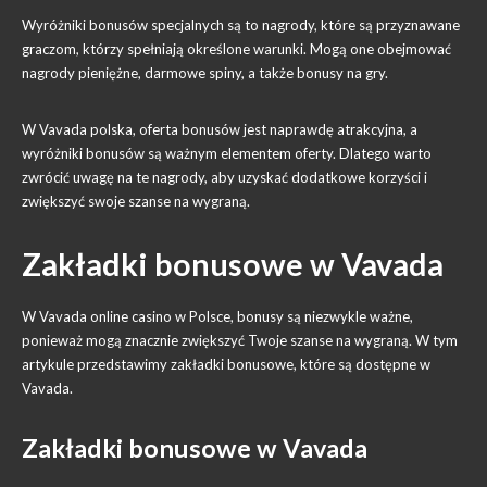
Wyróżniki bonusów specjalnych są to nagrody, które są przyznawane
graczom, którzy spełniają określone warunki. Mogą one obejmować
nagrody pieniężne, darmowe spiny, a także bonusy na gry.
W Vavada polska, oferta bonusów jest naprawdę atrakcyjna, a
wyróżniki bonusów są ważnym elementem oferty. Dlatego warto
zwrócić uwagę na te nagrody, aby uzyskać dodatkowe korzyści i
zwiększyć swoje szanse na wygraną.
Zakładki bonusowe w Vavada
W Vavada online casino w Polsce, bonusy są niezwykle ważne,
ponieważ mogą znacznie zwiększyć Twoje szanse na wygraną. W tym
artykule przedstawimy zakładki bonusowe, które są dostępne w
Vavada.
Zakładki bonusowe w Vavada