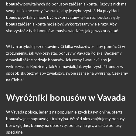
bonusów powitalnych do bonusów załóżenia konta. Każdy z nich ma
swoje unikalne cechy i warunki, aby je wykorzystać. Na przykład,
bonus powitalny może być wykorzystany tylko raz, podczas gdy
bonus załóżenia konta może być wykorzystany wiele razy. Aby
skorzystać z tych bonusów, musisz wiedzieć, jak je wykorzystać.
W tym artykule przedstawimy Ci kilka wskazówek, aby pomóc Ci w
zrozumieniu, jak wykorzystać bonusy w Vavada Polska. Będziemy
omawiali różne rodzaje bonusów, ich cechy i warunki, aby je
wykorzystać. Będziemy także omawiali, jak wykorzystać bonusy w
sposób skuteczny, aby zwiększyć swoje szanse na wygraną. Czekamy
na Ciebie!
Wyróżniki bonusów w Vavada
W Vavada polska, jeden z najpopularniejszych kasyn online, oferta
bonusów jest naprawdę atrakcyjna. Wśród nich znajdujemy bonusy
bezwzględne, bonusy na depozyty, bonusy na gry, a także bonusy
specjalne.