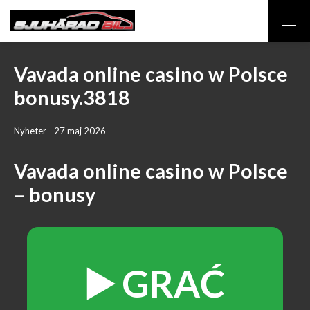
Vavada online casino w Polsce
bonusy.3818
Nyheter - 27 maj 2026
Vavada online casino w Polsce
– bonusy
▶️ GRAĆ