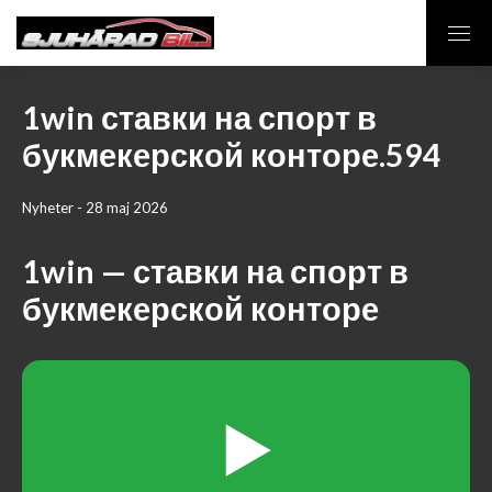
1win ставки на спорт в
букмекерской конторе.594
Nyheter - 28 maj 2026
1win — ставки на спорт в
букмекерской конторе
▶️