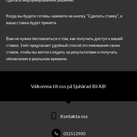
сделать информированное решение.
Когда вы будете готовы, нажмите на кнопку ”Сделать ставку”, и
ваша ставка будет принята.
Вам не нужно беспокоиться о том, как получить доступ к вашей
ставке. 1win предлагает удобный способ отслеживания своих
ставок, чтобы вы могли следить за результатами и получать
обновления в реальном времени.
Välkomna till oss på Sjuhärad Bil AB!
Kontakta oss
032512900