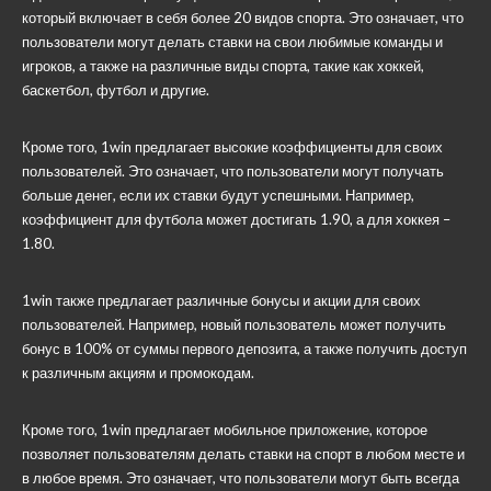
который включает в себя более 20 видов спорта. Это означает, что
пользователи могут делать ставки на свои любимые команды и
игроков, а также на различные виды спорта, такие как хоккей,
баскетбол, футбол и другие.
Кроме того, 1win предлагает высокие коэффициенты для своих
пользователей. Это означает, что пользователи могут получать
больше денег, если их ставки будут успешными. Например,
коэффициент для футбола может достигать 1.90, а для хоккея –
1.80.
1win также предлагает различные бонусы и акции для своих
пользователей. Например, новый пользователь может получить
бонус в 100% от суммы первого депозита, а также получить доступ
к различным акциям и промокодам.
Кроме того, 1win предлагает мобильное приложение, которое
позволяет пользователям делать ставки на спорт в любом месте и
в любое время. Это означает, что пользователи могут быть всегда