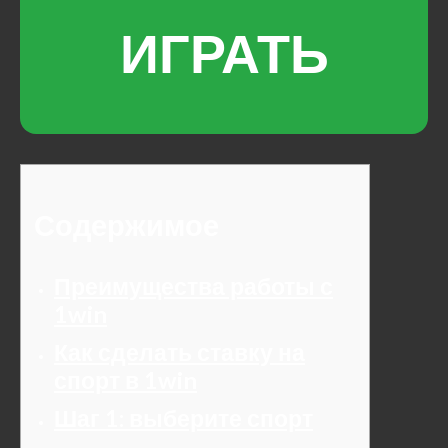
ИГРАТЬ
Содержимое
Преимущества работы с
1win
Как сделать ставку на
спорт в 1win
Шаг 1: выберите спорт