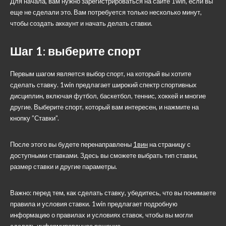
Для начала, вам нужно зарегистрироваться на сайте 1win, если вы
еще не сделали это. Вам потребуется только несколько минут,
чтобы создать аккаунт и начать делать ставки.
Шаг 1: выберите спорт
Первым шагом является выбор спорт, на который вы хотите
сделать ставку. 1win предлагает широкий спектр спортивных
дисциплин, включая футбол, баскетбол, теннис, хоккей и многие
другие. Выберите спорт, который вам интересен, и нажмите на
кнопку ”Ставки”.
После этого вы будете перенаправлены
1вин
на страницу с
доступными ставками. Здесь вы сможете выбрать тип ставки,
размер ставки и другие параметры.
Важно: перед тем, как сделать ставку, убедитесь, что вы понимаете
правила и условия ставки. 1win предлагает подробную
информацию о правилах и условиях ставок, чтобы вы могли