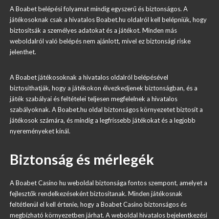
A Boabet belépési folyamat mindig egyszerű és biztonságos. A
játékosoknak csak a hivatalos Boabet.hu oldalról kell belépniük, hogy
biztosítsák a személyes adatokat és a játékot. Minden más
weboldalról való belépés nem ajánlott, mivel ez biztonsági riske
jelenthet.
A Boabet játékosoknak a hivatalos oldalról belépésével
biztosíthatják, hogy a játékokon élvezkedjenek biztonságban, és a
játék szabályai és feltételei teljesen megfelelnek a hivatalos
szabályoknak. A Boabet.hu oldal biztonságos környezetet biztosít a
játékosok számára, és mindig a legfrissebb játékokat és a legjobb
nyereményeket kínál.
Biztonság és mérlegék
A Boabet Casino hu weboldal biztonsága fontos szempont, amelyet a
fejlesztők rendelkezéseként biztosítanak. Minden játékosnak
feltétlenül el kell értenie, hogy a Boabet Casino biztonságos és
megbízható környezetben járhat. A weboldal hivatalos bejelentkezési