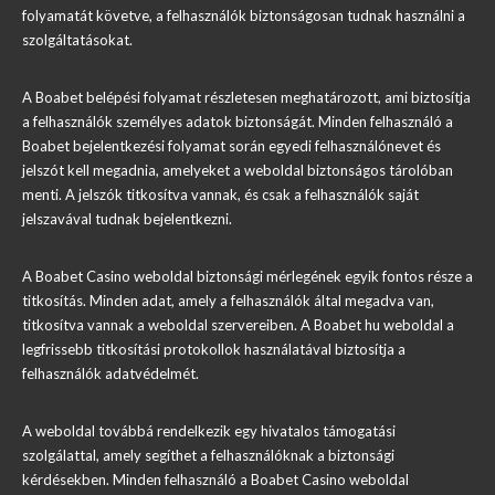
folyamatát követve, a felhasználók biztonságosan tudnak használni a
szolgáltatásokat.
A Boabet belépési folyamat részletesen meghatározott, ami biztosítja
a felhasználók személyes adatok biztonságát. Minden felhasználó a
Boabet bejelentkezési folyamat során egyedi felhasználónevet és
jelszót kell megadnia, amelyeket a weboldal biztonságos tárolóban
menti. A jelszók titkosítva vannak, és csak a felhasználók saját
jelszavával tudnak bejelentkezni.
A Boabet Casino weboldal biztonsági mérlegének egyik fontos része a
titkosítás. Minden adat, amely a felhasználók által megadva van,
titkosítva vannak a weboldal szervereiben. A Boabet hu weboldal a
legfrissebb titkosítási protokollok használatával biztosítja a
felhasználók adatvédelmét.
A weboldal továbbá rendelkezik egy hivatalos támogatási
szolgálattal, amely segíthet a felhasználóknak a biztonsági
kérdésekben. Minden felhasználó a Boabet Casino weboldal