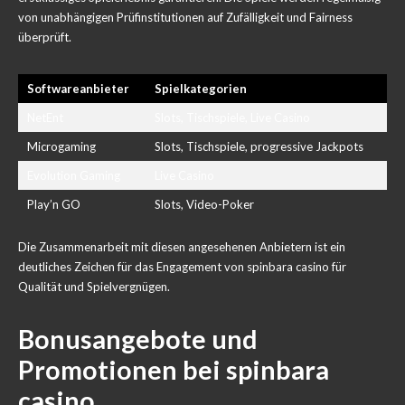
von unabhängigen Prüfinstitutionen auf Zufälligkeit und Fairness
überprüft.
Softwareanbieter
Spielkategorien
NetEnt
Slots, Tischspiele, Live Casino
Microgaming
Slots, Tischspiele, progressive Jackpots
Evolution Gaming
Live Casino
Play’n GO
Slots, Video-Poker
Die Zusammenarbeit mit diesen angesehenen Anbietern ist ein
deutliches Zeichen für das Engagement von spinbara casino für
Qualität und Spielvergnügen.
Bonusangebote und
Promotionen bei spinbara
casino