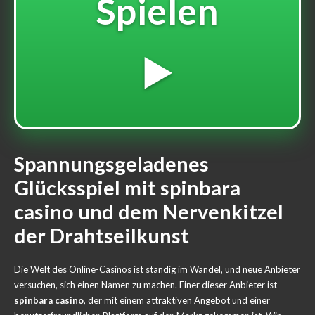
Spielen
▶️
Spannungsgeladenes
Glücksspiel mit spinbara
casino und dem Nervenkitzel
der Drahtseilkunst
Die Welt des Online-Casinos ist ständig im Wandel, und neue Anbieter
versuchen, sich einen Namen zu machen. Einer dieser Anbieter ist
spinbara casino
, der mit einem attraktiven Angebot und einer