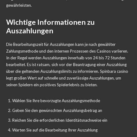
gewährleisten.
Wichtige Informationen zu
Auszahlungen
Die Bearbeitungszeit für Auszahlungen kann je nach gewählter
Zahlungsmethode und den internen Prozessen des Casinos variieren.
In der Regel werden Auszahlungen innerhalb von 24 bis 72 Stunden
bearbeitet. Es ist ratsam, sich vor der Beantragung einer Auszahlung
über die geltenden Auszahlungslimits zu informieren. Spinbara casino
legt großen Wert auf schnelle und zuverlässige Auszahlungen, um
seinen Spielern ein positives Spielerlebnis zu bieten.
Wählen Sie Ihre bevorzugte Auszahlungsmethode
Geben Sie den gewünschten Auszahlungsbetrag an
Reichen Sie die erforderlichen Identitätsnachweise ein
Warten Sie auf die Bearbeitung Ihrer Auszahlung