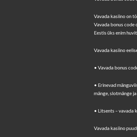
Vavada kasiino on tõe
Vavada bonus code on
Eestis üks enim huvi
Vavada kasiino eelis
• Vavada bonus code 
• Erinevad mänguviis
mänge, slotmänge ja
• Litsents – vavada ka
Vavada kasiino puud