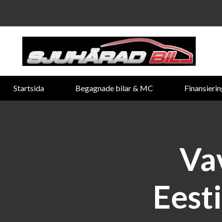
Startsida
Begagnade bilar & MC
Finansieri
Va
Eesti