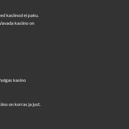
sed kasiinod ei paku.
 Vavada kasiino on
hulgas kasino
iino on korras ja just.