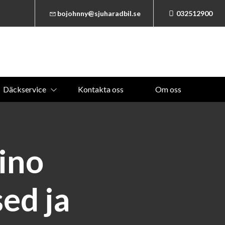
bojohnny@sjuharadbil.se
032512900
Däckservice
Kontakta oss
Om oss
ino
ed ja