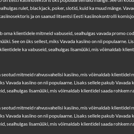
alhulgas rulet, blackjack, poker, slotid, kuid ka muud mänge. Vava
kasiinosektoris ja on saanud litsentsi Eesti kasiinokontrolli komisjon
b oma klientidele mitmeid vabuseid, sealhulgas vavada promo co
müüki. See on üks sellest, miks Vavada kasiino on nii populaarne. Li
lientidele ka vabuseid, sealhulgas lisamüüki, mis võimaldab klien
 seotud mitmeid rahvusvahelisi kasiino, mis võimaldab klientidel 
miks Vavada kasiino on nii populaarne. Lisaks sellele pakub Vavada 
eid, sealhulgas lisamüüki, mis võimaldab klientidel saada rohkem r
 seotud mitmeid rahvusvahelisi kasiino, mis võimaldab klientidel 
miks Vavada kasiino on nii populaarne. Lisaks sellele pakub Vavada 
eid, sealhulgas lisamüüki, mis võimaldab klientidel saada rohkem r