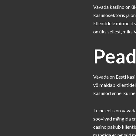
Vavada kasiino on ük
kasiinosektoris ja o
klientidele mitmeid 
on üks sellest, miks 
Pead
Vavada on Eesti kasi
võimaldab klientidel 
kasiinod enne, kui ne
Teine eelis on vavada
soovivad mängida eri
casino pakub klienti
mängida erinevaid m