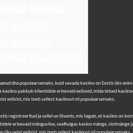
ised eelised
a eelised
a kasiino:
likud puudused
aanud üha populaarsemaks, kuid vavada kasiino on Eestis üks enim
a kasiino pakkub klientidele erinevaid eeliseid, mida teised kasiino
ist eelisist, mis teeb sellest kasiinost nii populaarsemaks.
is registreeritud ja sellel on litsents, mis tagab, et kasiino on kor
tidele erinevaid mänguviise, sealhulgas kasino mänge, slotmänge 
üks neist eelisist, mis teeb sellest kasiinost nii populaarsemaks.