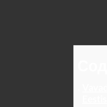
Сод
Vavad
Eesti