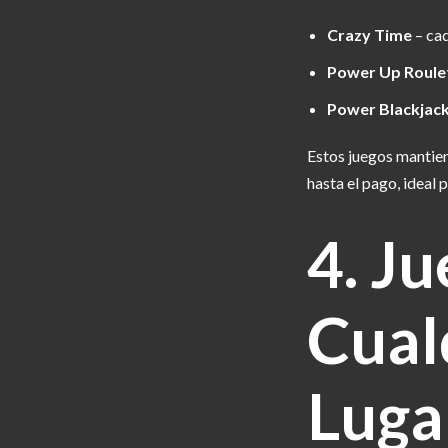
Crazy Time
– cad
Power Up Roule
Power Blackjac
Estos juegos mantien
hasta el pago, ideal
4. J
Cual
Luga