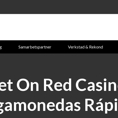
ng
Samarbetspartner
Verkstad & Rekond
et On Red Casin
gamonedas Rápi