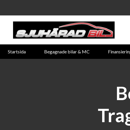
Startsida
Begagnade bilar & MC
Finansieri
B
Tra