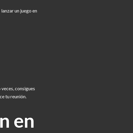
 lanzar un juego en
co veces, consigues
e tu reunión.
n en