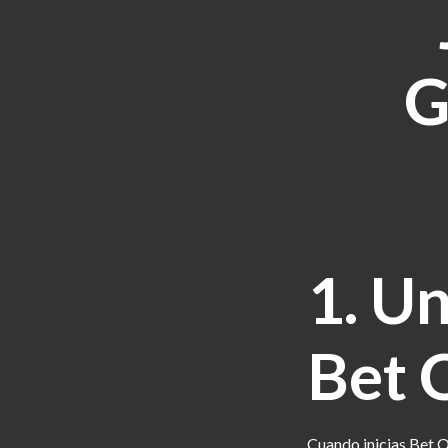
G
1. U
Bet 
Cuando inicias Bet On