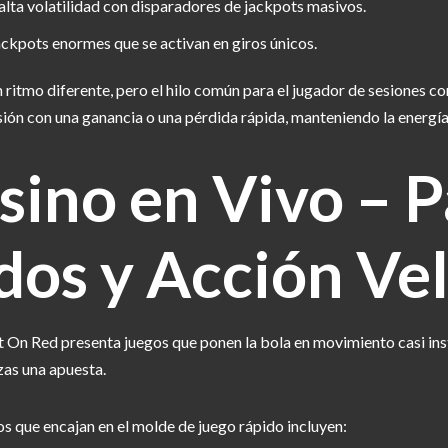
alta volatilidad con disparadores de jackpots masivos.
ackpots enormes que se activan en giros únicos.
 ritmo diferente, pero el hilo común para el jugador de sesiones co
sión con una ganancia o una pérdida rápida, manteniendo la energía
asino en Vivo – 
dos y Acción Ve
et On Red presenta juegos que ponen la bola en movimiento casi i
zas una apuesta.
os que encajan en el molde de juego rápido incluyen: