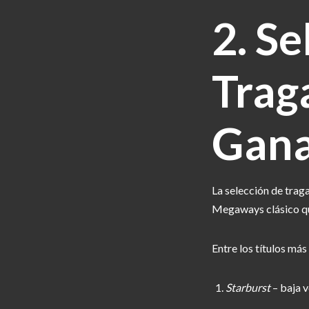
2. Se
Trag
Gana
La selección de trag
Megaways clásico qu
Entre los títulos más
Starburst
– baja v