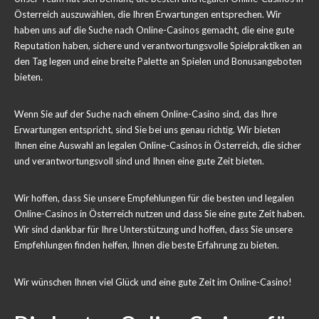
Österreich auszuwählen, die Ihren Erwartungen entsprechen. Wir
haben uns auf die Suche nach Online-Casinos gemacht, die eine gute
Reputation haben, sichere und verantwortungsvolle Spielpraktiken an
den Tag legen und eine breite Palette an Spielen und Bonusangeboten
bieten.
Wenn Sie auf der Suche nach einem Online-Casino sind, das Ihre
Erwartungen entspricht, sind Sie bei uns genau richtig. Wir bieten
Ihnen eine Auswahl an legalen Online-Casinos in Österreich, die sicher
und verantwortungsvoll sind und Ihnen eine gute Zeit bieten.
Wir hoffen, dass Sie unsere Empfehlungen für die besten und legalen
Online-Casinos in Österreich nutzen und dass Sie eine gute Zeit haben.
Wir sind dankbar für Ihre Unterstützung und hoffen, dass Sie unsere
Empfehlungen finden helfen, Ihnen die beste Erfahrung zu bieten.
Wir wünschen Ihnen viel Glück und eine gute Zeit im Online-Casino!