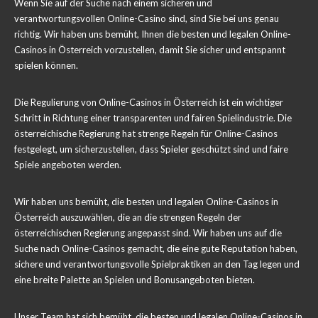
Wenn Sie auf der Suche nach einem sicheren und
verantwortungsvollen Online-Casino sind, sind Sie bei uns genau
richtig. Wir haben uns bemüht, Ihnen die besten und legalen Online-
Casinos in Österreich vorzustellen, damit Sie sicher und entspannt
spielen können.
Die Regulierung von Online-Casinos in Österreich ist ein wichtiger
Schritt in Richtung einer transparenten und fairen Spielindustrie. Die
österreichische Regierung hat strenge Regeln für Online-Casinos
festgelegt, um sicherzustellen, dass Spieler geschützt sind und faire
Spiele angeboten werden.
Wir haben uns bemüht, die besten und legalen Online-Casinos in
Österreich auszuwählen, die an die strengen Regeln der
österreichischen Regierung angepasst sind. Wir haben uns auf die
Suche nach Online-Casinos gemacht, die eine gute Reputation haben,
sichere und verantwortungsvolle Spielpraktiken an den Tag legen und
eine breite Palette an Spielen und Bonusangeboten bieten.
Unser Team hat sich bemüht, die besten und legalen Online-Casinos in