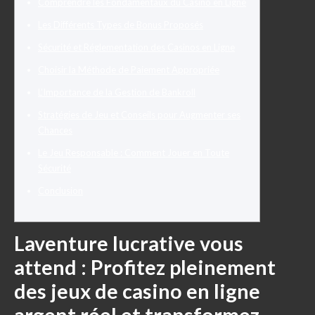
Comprendre les Fondamentaux du Casino en Ligne
Les Différents Types de Bonus Proposés
Sécurité et Réglementation des Casinos en Ligne
Choisir la Méthode de Paiement Appropriée
L’Importance de la Gestion de Bankroll
Stratégies de Jeu et Conseils pour Augmenter ses
Chances
Le Jeu Responsable : Comment Jouer en Toute
Sécurité
Conclusion
Laventure lucrative vous
attend : Profitez pleinement
des jeux de casino en ligne