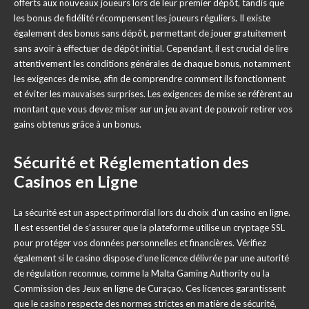
offerts aux nouveaux joueurs lors de leur premier dépôt, tandis que
les bonus de fidélité récompensent les joueurs réguliers. Il existe
également des bonus sans dépôt, permettant de jouer gratuitement
sans avoir à effectuer de dépôt initial. Cependant, il est crucial de lire
attentivement les conditions générales de chaque bonus, notamment
les exigences de mise, afin de comprendre comment ils fonctionnent
et éviter les mauvaises surprises. Les exigences de mise se réfèrent au
montant que vous devez miser sur un jeu avant de pouvoir retirer vos
gains obtenus grâce à un bonus.
Sécurité et Réglementation des
Casinos en Ligne
La sécurité est un aspect primordial lors du choix d’un casino en ligne.
Il est essentiel de s’assurer que la plateforme utilise un cryptage SSL
pour protéger vos données personnelles et financières. Vérifiez
également si le casino dispose d’une licence délivrée par une autorité
de régulation reconnue, comme la Malta Gaming Authority ou la
Commission des Jeux en ligne de Curaçao. Ces licences garantissent
que le casino respecte des normes strictes en matière de sécurité,