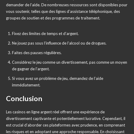
demander de l’aide. De nombreuses ressources sont disponibles pour
vous soutenir, telles que des lignes d’assistance téléphonique, des
groupes de soutien et des programmes de traitement.
Fixez des limites de temps et d’argent.
Ne jouez pas sous l’influence de l’alcool ou de drogues.
Faites des pauses régulières.
Considérez le jeu comme un divertissement, pas comme un moyen
de gagner de l’argent.
Si vous avez un problème de jeu, demandez de l’aide
immédiatement.
Conclusion
Les casinos en ligne argent réel offrent une expérience de
divertissement captivante et potentiellement lucrative. Cependant, il
est crucial d’aborder ces plateformes avec prudence, en comprenant
les risques et en adoptant une approche responsable. En choisissant