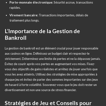
Porte-monnaie électronique:
Sécurité accrue, transactions
rapides.
Virement bancaire:
Transactions importantes, délais de
traitement plus longs.
L’Importance de la Gestion de
Bankroll
La gestion de bankroll est un élément crucial pour jouer responsable
aux casinos en ligne. Définissez un budget clair et respectez-le
strictement. Déterminez une limite de pertes et ne la dépassez jamais.
Évitez de courir après vos pertes en augmentant vos mises. Fixez-
vous des objectifs de gains réalistes et arrêtez de jouer une fois que
vous les avez atteints. Utilisez des stratégies de mise appropriées à
chaque jeu et évitez de parier des sommes importantes sur des jeux
de hasard à forte volatilité. Souvenez-vous que le jeu doit rester un
divertissement et non une source de stress financier.
Stratégies de Jeu et Conseils pour