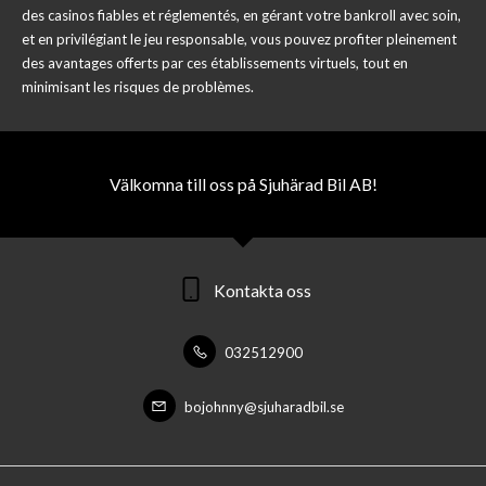
des casinos fiables et réglementés, en gérant votre bankroll avec soin,
et en privilégiant le jeu responsable, vous pouvez profiter pleinement
des avantages offerts par ces établissements virtuels, tout en
minimisant les risques de problèmes.
Välkomna till oss på Sjuhärad Bil AB!
Kontakta oss
032512900
bojohnny@sjuharadbil.se