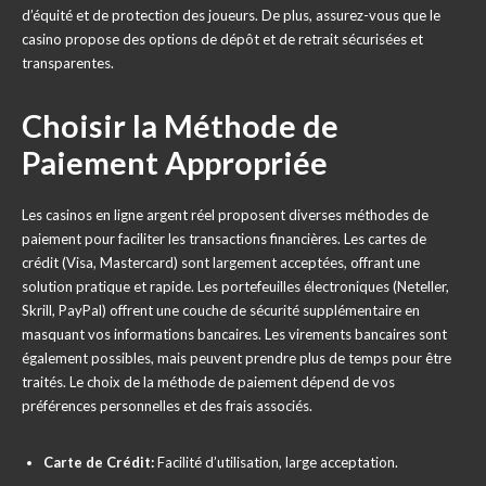
d’équité et de protection des joueurs. De plus, assurez-vous que le
casino propose des options de dépôt et de retrait sécurisées et
transparentes.
Choisir la Méthode de
Paiement Appropriée
Les casinos en ligne argent réel proposent diverses méthodes de
paiement pour faciliter les transactions financières. Les cartes de
crédit (Visa, Mastercard) sont largement acceptées, offrant une
solution pratique et rapide. Les portefeuilles électroniques (Neteller,
Skrill, PayPal) offrent une couche de sécurité supplémentaire en
masquant vos informations bancaires. Les virements bancaires sont
également possibles, mais peuvent prendre plus de temps pour être
traités. Le choix de la méthode de paiement dépend de vos
préférences personnelles et des frais associés.
Carte de Crédit:
Facilité d’utilisation, large acceptation.