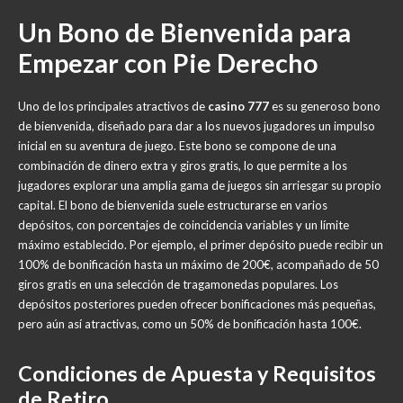
Un Bono de Bienvenida para
Empezar con Pie Derecho
Uno de los principales atractivos de
casino 777
es su generoso bono
de bienvenida, diseñado para dar a los nuevos jugadores un impulso
inicial en su aventura de juego. Este bono se compone de una
combinación de dinero extra y giros gratis, lo que permite a los
jugadores explorar una amplia gama de juegos sin arriesgar su propio
capital. El bono de bienvenida suele estructurarse en varios
depósitos, con porcentajes de coincidencia variables y un límite
máximo establecido. Por ejemplo, el primer depósito puede recibir un
100% de bonificación hasta un máximo de 200€, acompañado de 50
giros gratis en una selección de tragamonedas populares. Los
depósitos posteriores pueden ofrecer bonificaciones más pequeñas,
pero aún así atractivas, como un 50% de bonificación hasta 100€.
Condiciones de Apuesta y Requisitos
de Retiro