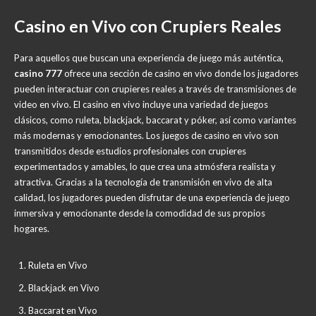
Casino en Vivo con Crupiers Reales
Para aquellos que buscan una experiencia de juego más auténtica,
casino 777
ofrece una sección de casino en vivo donde los jugadores
pueden interactuar con crupieres reales a través de transmisiones de
video en vivo. El casino en vivo incluye una variedad de juegos
clásicos, como ruleta, blackjack, baccarat y póker, así como variantes
más modernas y emocionantes. Los juegos de casino en vivo son
transmitidos desde estudios profesionales con crupieres
experimentados y amables, lo que crea una atmósfera realista y
atractiva. Gracias a la tecnología de transmisión en vivo de alta
calidad, los jugadores pueden disfrutar de una experiencia de juego
inmersiva y emocionante desde la comodidad de sus propios
hogares.
Ruleta en Vivo
Blackjack en Vivo
Baccarat en Vivo