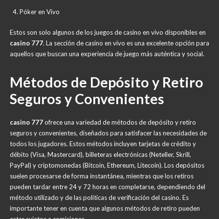
Póker en Vivo
Estos son solo algunos de los juegos de casino en vivo disponibles en
casino 777
. La sección de casino en vivo es una excelente opción para
aquellos que buscan una experiencia de juego más auténtica y social.
Métodos de Depósito y Retiro
Seguros y Convenientes
casino 777
ofrece una variedad de métodos de depósito y retiro
seguros y convenientes, diseñados para satisfacer las necesidades de
todos los jugadores. Estos métodos incluyen tarjetas de crédito y
débito (Visa, Mastercard), billeteras electrónicas (Neteller, Skrill,
PayPal) y criptomonedas (Bitcoin, Ethereum, Litecoin). Los depósitos
suelen procesarse de forma instantánea, mientras que los retiros
pueden tardar entre 24 y 72 horas en completarse, dependiendo del
método utilizado y de las políticas de verificación del casino. Es
importante tener en cuenta que algunos métodos de retiro pueden