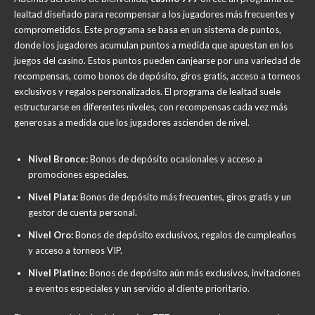
lealtad diseñado para recompensar a los jugadores más frecuentes y
comprometidos. Este programa se basa en un sistema de puntos,
donde los jugadores acumulan puntos a medida que apuestan en los
juegos del casino. Estos puntos pueden canjearse por una variedad de
recompensas, como bonos de depósito, giros gratis, acceso a torneos
exclusivos y regalos personalizados. El programa de lealtad suele
estructurarse en diferentes niveles, con recompensas cada vez más
generosas a medida que los jugadores ascienden de nivel.
Nivel Bronce:
Bonos de depósito ocasionales y acceso a
promociones especiales.
Nivel Plata:
Bonos de depósito más frecuentes, giros gratis y un
gestor de cuenta personal.
Nivel Oro:
Bonos de depósito exclusivos, regalos de cumpleaños
y acceso a torneos VIP.
Nivel Platino:
Bonos de depósito aún más exclusivos, invitaciones
a eventos especiales y un servicio al cliente prioritario.