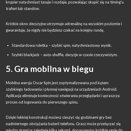
krupier natychmiast tasuje i rozdaje, pozwalając skupić się na timing’u
trafień lub standów.
Krótkie okno decyzyjne utrzymuje adrenalinę na wysokim poziomie i
gwarantuje, że nigdy nie będziesz czekać na kolejny rundę.
Standardowa ruletka – szybki spin, natychmiastowy wynik.
Szybki blackjack – auto‑shuffle, decyzje w czasie rzeczywistym.
5. Gra mobilna w biegu
Mobilna wersja Oscar Spin jest zoptymalizowana pod kątem
szybkiego ładowania i płynnej nawigacji na urządzeniach Android.
Aplikacja eliminuje konieczność otwierania przeglądarki i upraszcza
proces od logowania do pierwszego spinu.
Dzięki lekkiej konstrukcji możesz cieszyć się godzinami gry bez
nadmiernego obciążania baterii telefonu. Gracz może przełączać się
między grami w zaledwie kilka sekund, dopasowując krótkie sesje do