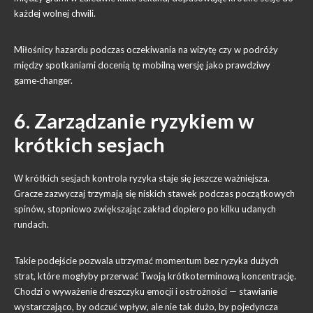
każdej wolnej chwili.
Miłośnicy hazardu podczas oczekiwania na wizytę czy w podróży
między spotkaniami docenią tę mobilną wersję jako prawdziwy
game‑changer.
6. Zarządzanie ryzykiem w
krótkich sesjach
W krótkich sesjach kontrola ryzyka staje się jeszcze ważniejsza.
Gracze zazwyczaj trzymają się niskich stawek podczas początkowych
spinów, stopniowo zwiększając zakład dopiero po kilku udanych
rundach.
Takie podejście pozwala utrzymać momentum bez ryzyka dużych
strat, które mogłyby przerwać Twoją krótkoterminową koncentrację.
Chodzi o wyważenie dreszczyku emocji i ostrożności — stawianie
wystarczająco, by odczuć wpływ, ale nie tak dużo, by pojedyncza