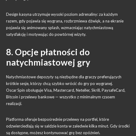
Design kasyna utrzymuje wysoki poziom adrenaliny: za każdym
razem, gdy pojawia się wygrana, rozbrzmiewa dźwięk, a na ekranie
pojawia się animowany splash, wzmacniając natychmiastową
satysfakcję i motywując do powtórnej wizyty.
8. Opcje płatności do
natychmiastowej gry
Natychmiastowe depozyty są niezbędne dla graczy preferujących
krótkie sesje, którzy chcą szybko wrócić do gry po wygranej.
Oscar Spin obsługuje Visa, Mastercard, Neteller, Skrill, PaysafeCard,
Bitcoin i przelewy bankowe — wszystko z minimalnym czasem
realizacji.
Platforma oferuje bezpośrednie przelewy na portfel, które
odzwierciedlają się w saldzie konta w zaledwie kilka minut. Gdy środki
są dostępne, możesz kontynuować grę bez opóźnień.