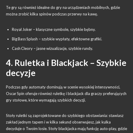
Te gry są również idealne do gry na urządzeniach mobilnych, gdzie
można zrobić kilka spinów podczas przerwy na kawę.
Royal Joker – klasyczne symbole, szybkie bębny.
Big Bass Splash – szybkie wypłaty, efektowne grafiki.
Cash Cleory – jasne wizualizacje, szybkie rundy.
4. Ruletka i Blackjack – Szybkie
decyzje
Podczas gdy automaty dominują w scenie wysokiej intensywności,
Oscar Spin oferuje również ruletkę i blackjack dla graczy preferujących
gry stołowe, które wymagają szybkich decyzji.
Stoły ruletki są zaprojektowane do szybkiego obstawiania: stawiasz
zakład jednym tapem i w kilka sekund obserwujesz, jak kulka
decyduje o Twoim losie. Stoły blackjacka mają funkcję auto‑play, gdzie