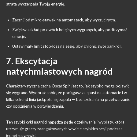
strata wyczerpała Twoją energię.
Zacznij od mikro‑stawek na automatach, aby wyczuć rytm.
Zwiększ zakład po dwóch kolejnych wygranych, aby podtrzymać
emocje.
Ustaw mały limit stop‑loss na sesję, aby chronić swój bankroll.
7. Ekscytacja
natychmiastowych nagród
Charakterystyczną cechą Oscar Spin jest to, jak szybko mogą pojawić
się wygrane. Wyobraź sobie, że pociągasz za spust na automacie i w
kilka sekund linia jackpotu się zapala — bez czekania na przetwarzanie
czy opóźnienia w potwierdzeniu.
Ten szybki cykl nagród napędza pętlę oczekiwania i wypłaty, która
utrzymuje graczy zaangażowanych w wiele szybkich sesji podczas
jednej rozgrywki.